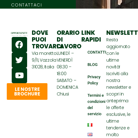
CONTATTACI
DOVE
ORARIO
LINK
NEWSLETT
F
T
Y
PUOI
DI
RAPIDI
Resta
TROVARCI
LAVORO
a
w
o
aggiornato
CONTATTI
Via moretto
LUNEDÌ –
con le
c
i
u
9/11, Vazzola
VENERDÌ
ultime
e
t
t
BLOG
31028, Italia
08:30 –
novità!
b
t
u
18:00
Iscriviti alla
o
e
b
Privacy
SABATO –
nostra
Policy
o
r
e
DOMENICA
newsletter e
LE NOSTRE
k
BROCHURE
Chiusi
scopri in
Termini e
anteprima
condizioni
le offerte
del
esclusive, le
servizio
ultime
tendenze e
molto