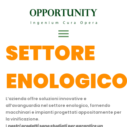
Vai
al
contenuto
SETTORE
ENOLOGIC
L’azienda offre soluzioni innovative e
all’avanguardia nel settore enologico, fornendo
macchinari e impianti progettati appositamente per
la vinificazione.
I
nostri prodotti sono studiati per garantire un