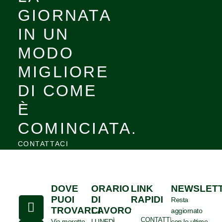
GIORNATA
IN UN
MODO
MIGLIORE
DI COME
È
COMINCIATA.
CONTATTACI
DOVE
ORARIO
LINK
NEWSLET
F
T
Y
PUOI
DI
RAPIDI
Resta
TROVARCI
LAVORO
a
w
o
aggiornato
CONTATTI
Via moretto
LUNEDÌ –
con le ultime