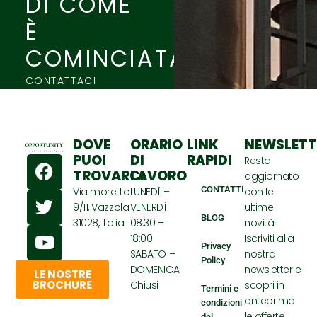
DI COME
È
COMINCIATA.
CONTATTACI
DOVE
ORARIO
LINK
NEWSLETT
F
T
Y
PUOI
DI
RAPIDI
Resta
TROVARCI
LAVORO
a
w
o
aggiornato
CONTATTI
Via moretto
LUNEDÌ –
con le
c
i
u
9/11, Vazzola
VENERDÌ
ultime
e
t
t
BLOG
31028, Italia
08:30 –
novità!
b
t
u
18:00
Iscriviti alla
o
e
b
Privacy
SABATO –
nostra
Policy
o
r
e
DOMENICA
newsletter e
LE NOSTRE
k
BROCHURE
Chiusi
scopri in
Termini e
anteprima
condizioni
le offerte
del