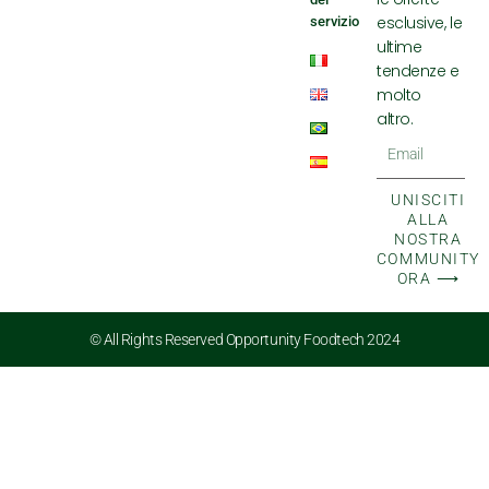
esclusive, le
servizio
ultime
tendenze e
molto
altro.
Email
UNISCITI
ALLA
NOSTRA
COMMUNITY
ORA ⟶
© All Rights Reserved Opportunity Foodtech 2024