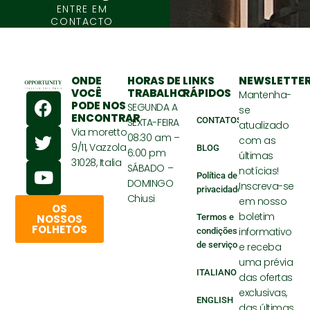
ENTRE EM
CONTACTO
ONDE
HORAS DE
LINKS
NEWSLETTE
VOCÊ
TRABALHO
RÁPIDOS
F
T
Y
Mantenha-
PODE NOS
SEGUNDA A
se
a
w
o
ENCONTRAR
CONTATOS
SEXTA-FEIRA
atualizado
c
i
u
Via moretto
08:30 am –
com as
e
t
t
9/11, Vazzola
BLOG
6:00 pm
últimas
31028, Italia
b
t
u
SÁBADO –
notícias!
Política de
o
e
b
DOMINGO
Inscreva-se
privacidade
o
r
e
Chiusi
em nosso
OS
k
boletim
Termos e
NOSSOS
FOLHETOS
informativo
condições
de serviço
e receba
uma prévia
ITALIANO
das ofertas
exclusivas,
ENGLISH
das últimas